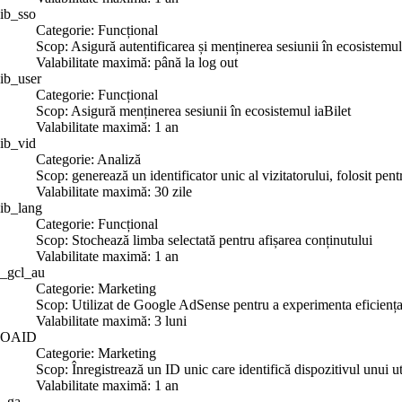
ib_sso
Categorie: Funcțional
Scop: Asigură autentificarea și menținerea sesiunii în ecosistemul
Valabilitate maximă: până la log out
ib_user
Categorie: Funcțional
Scop: Asigură menținerea sesiunii în ecosistemul iaBilet
Valabilitate maximă: 1 an
ib_vid
Categorie: Analiză
Scop: generează un identificator unic al vizitatorului, folosit pent
Valabilitate maximă: 30 zile
ib_lang
Categorie: Funcțional
Scop: Stochează limba selectată pentru afișarea conținutului
Valabilitate maximă: 1 an
_gcl_au
Categorie: Marketing
Scop: Utilizat de Google AdSense pentru a experimenta eficiența re
Valabilitate maximă: 3 luni
OAID
Categorie: Marketing
Scop: Înregistrează un ID unic care identifică dispozitivul unui uti
Valabilitate maximă: 1 an
_ga