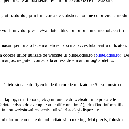
i pentru care au fost setate. Pentru orice cookie ce nu este strict
a utilizatorilor, prin furnizarea de statistici anonime cu privire la modul
r fi în viitor prestate/vândute utilizatorilor prin intermediul acestui
ăsuri pentru a o face mai eficientă și mai accesibilă pentru utilizatori.
a cookie-urilor utilizate de website-ul bilete.ddee.ro (
bilete.ddee.ro
). De
c mai jos, ne puteți contacta la adresa de e-mail:
info@iabilet.ro
.
 Datele stocate de fișierele de tip cookie utilizate pe Site-ul nostru nu
r, laptop, smartphone, etc.) în funcție de website-urile pe care le
erințele dvs. (de exemplu: autentificare, limbă), trimițând informațiile
 din nou website-ul respectiv utilizând același dispozitiv.
ini eforturile noastre de publicitate și marketing. Mai precis, folosim