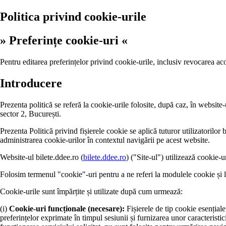
Politica privind cookie-urile
» Preferințe cookie-uri «
Pentru editarea preferințelor privind cookie-urile, inclusiv revocarea ac
Introducere
Prezenta politică se referă la cookie-urile folosite, după caz, în website-
sector 2, București.
Prezenta Politică privind fișierele cookie se aplică tuturor utilizatorilor b
administrarea cookie-urilor în contextul navigării pe acest website.
Website-ul bilete.ddee.ro (
bilete.ddee.ro
) ("Site-ul") utilizează cookie-ur
Folosim termenul "cookie"-uri pentru a ne referi la modulele cookie și l
Cookie-urile sunt împărțite și utilizate după cum urmează:
(i)
Cookie-uri funcționale (necesare):
Fișierele de tip cookie esențial
preferințelor exprimate în timpul sesiunii și furnizarea unor caracteristi