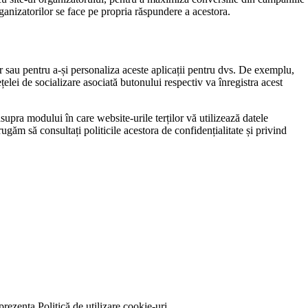
organizatorilor se face pe propria răspundere a acestora.
 lor sau pentru a-și personaliza aceste aplicații pentru dvs. De exemplu,
elei de socializare asociată butonului respectiv va înregistra acest
upra modului în care website-urile terților vă utilizează datele
ugăm să consultați politicile acestora de confidențialitate și privind
prezenta Politică de utilizare cookie-uri.