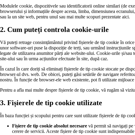
Modulele cookie, dispozitivele sau identificatorii online similari (de exem
browserului și informațiile despre acesta, limba, dimensiunea ecranului, t
sau la un site web, pentru unul sau mai multe scopuri prezentate aici.
2. Cum puteți controla cookie-urile
Vă puteți retrage consimțământul privind fișierele de tip cookie în orice 
unor software-uri puse la dispoziție de terți, sau urmând instrucțiunile s
legate de utilizarea anumitor părți ale website-ului. Cookie-urile și/sau 
site-ului sau în urma acțiunilor efectuate în site, după caz.
În cazul în care doriți să eliminați fișierele de tip cookie stocate pe dispo
browser-ul dvs. web. De obicei, puteți găsi setările de navigare referito
nostru. În funcție de browser-ele web existente, pot fi utilizate mijloace
Pentru a afla mai multe despre fișierele de tip cookie, vă rugăm să vizit
3. Fișierele de tip cookie utilizate
În baza funcției și scopului pentru care sunt utilizate fișierele de tip coo
Fișiere de tip cookie absolut necesare
vă permit să navigați pe w
cerere de servicii. Aceste fișiere de tip cookie sunt indispensabile