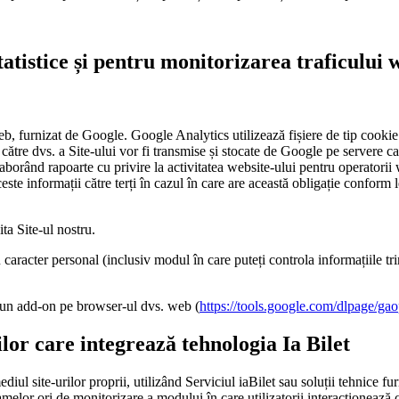
statistice și pentru monitorizarea traficului 
b, furnizat de Google. Google Analytics utilizează fișiere de tip cookie 
de către dvs. a Site-ului vor fi transmise și stocate de Google pe servere 
elaborând rapoarte cu privire la activitatea website-ului pentru operatorii w
ste informații către terți în cazul în care are această obligație conform l
ta Site-ul nostru.
 caracter personal (inclusiv modul în care puteți controla informațiile tri
a un add-on pe browser-ul dvs. web (
https://tools.google.com/dlpage/gao
ilor care integrează tehnologia Ia Bilet
iul site-urilor proprii, utilizând Serviciul iaBilet sau soluții tehnice fu
lamelor ori de monitorizare a modului în care utilizatorii interacționează