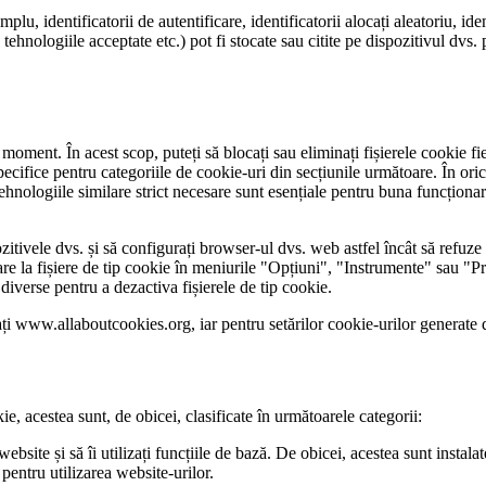
plu, identificatorii de autentificare, identificatorii alocați aleatoriu, id
ehnologiile acceptate etc.) pot fi stocate sau citite pe dispozitivul dvs.
moment. În acest scop, puteți să blocați sau eliminați fișierele cookie fi
pecifice pentru categoriile de cookie-uri din secțiunile următoare. În oric
tehnologiile similare strict necesare sunt esențiale pentru buna funcționa
zitivele dvs. și să configurați browser-ul dvs. web astfel încât să refuze fi
are la fișiere de tip cookie în meniurile "Opțiuni", "Instrumente" sau "Pr
 diverse pentru a dezactiva fișierele de tip cookie.
ați www.allaboutcookies.org, iar pentru setărilor cookie-urilor generate 
kie, acestea sunt, de obicei, clasificate în următoarele categorii:
ebsite și să îi utilizați funcțiile de bază. De obicei, acestea sunt instal
 pentru utilizarea website-urilor.