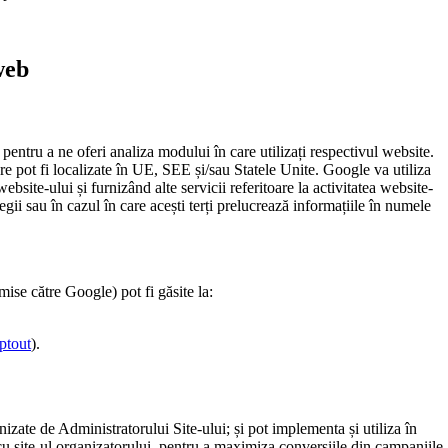
web
pentru a ne oferi analiza modului în care utilizați respectivul website.
care pot fi localizate în UE, SEE și/sau Statele Unite. Google va utiliza
ebsite-ului și furnizând alte servicii referitoare la activitatea website-
egii sau în cazul în care acești terți prelucrează informațiile în numele
mise către Google) pot fi găsite la:
ptout
).
rnizate de Administratorului Site-ului; și pot implementa și utiliza în
 cu site-ul organizatorului, pentru a maximiza conversiile din campaniile