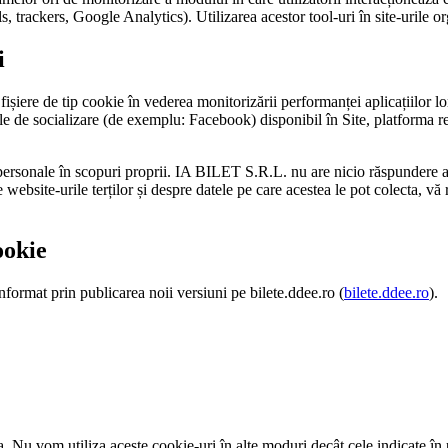
ls, trackers, Google Analytics). Utilizarea acestor tool-uri în site-urile 
i
lor fișiere de tip cookie în vederea monitorizării performanței aplicațiilor
le de socializare (de exemplu: Facebook) disponibil în Site, platforma reț
 personale în scopuri proprii. IA BILET S.R.L. nu are nicio răspundere as
bsite-urile terților și despre datele pe care acestea le pot colecta, vă r
ookie
nformat prin publicarea noii versiuni pe bilete.ddee.ro (
bilete.ddee.ro
).
ra. Nu vom utiliza aceste cookie-uri în alte moduri decât cele indicate în 