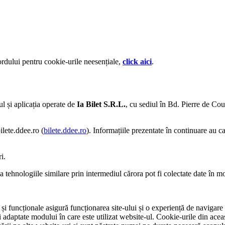
ordului pentru cookie-urile neesențiale,
click aici
.
ul și aplicația operate de
Ia Bilet S.R.L.
, cu sediul în Bd. Pierre de Coub
ilete.ddee.ro (
bilete.ddee.ro
). Informațiile prezentate în continuare au ca 
i.
a tehnologiile similare prin intermediul cărora pot fi colectate date în 
e și funcționale asigură funcționarea site-ului și o experiență de navigar
ci adaptate modului în care este utilizat website-ul. Cookie-urile din ace