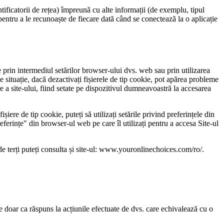
entificatorii de rețea) împreună cu alte informații (de exemplu, tipul
 pentru a le recunoaște de fiecare dată când se conectează la o aplicație
e prin intermediul setărilor browser-ului dvs. web sau prin utilizarea
e situație, dacă dezactivați fișierele de tip cookie, pot apărea probleme
re a site-ului, fiind setate pe dispozitivul dumneavoastră la accesarea
șiere de tip cookie, puteți să utilizați setările privind preferințele din
eferințe" din browser-ul web pe care îl utilizați pentru a accesa Site-ul
de terți puteți consulta și site-ul: www.youronlinechoices.com/ro/.
ate doar ca răspuns la acțiunile efectuate de dvs. care echivalează cu o