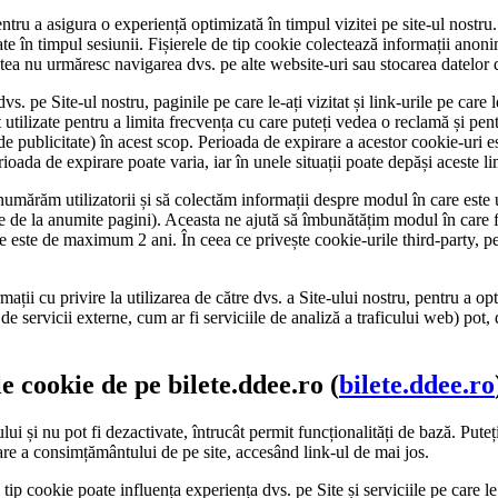
entru a asigura o experiență optimizată în timpul vizitei pe site-ul nostru
te în timpul sesiunii. Fișierele de tip cookie colectează informații anonim
tea nu urmăresc navigarea dvs. pe alte website-uri sau stocarea datelor 
dvs. pe Site-ul nostru, paginile pe care le-ați vizitat și link-urile pe care
 utilizate pentru a limita frecvența cu care puteți vedea o reclamă și pe
 de publicitate) în acest scop. Perioada de expirare a acestor cookie-uri e
rioada de expirare poate varia, iar în unele situații poate depăși aceste li
umărăm utilizatorii și să colectăm informații despre modul în care este ut
re de la anumite pagini). Aceasta ne ajută să îmbunătățim modul în care 
ie este de maximum 2 ani. În ceea ce privește cookie-urile third-party, p
ații cu privire la utilizarea de către dvs. a Site-ului nostru, pentru a op
 de servicii externe, cum ar fi serviciile de analiză a traficului web) pot
 cookie de pe bilete.ddee.ro (
bilete.ddee.ro
ui și nu pot fi dezactivate, întrucât permit funcționalități de bază. Puteț
nare a consimțământului de pe site, accesând link-ul de mai jos.
e tip cookie poate influența experiența dvs. pe Site și serviciile pe care l