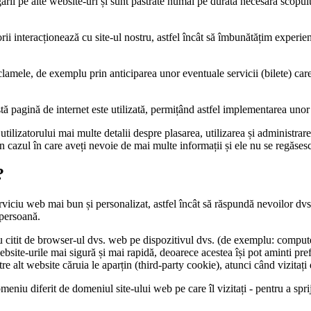
gării pe alte website-uri și sunt păstrate numai pe durata necesară scopulu
i interacționează cu site-ul nostru, astfel încât să îmbunătățim experienț
mele, de exemplu prin anticiparea unor eventuale servicii (bilete) care vo
 pagină de internet este utilizată, permițând astfel implementarea unor m
tilizatorului mai multe detalii despre plasarea, utilizarea și administrare
În cazul în care aveți nevoie de mai multe informații și ele nu se regăses
?
rviciu web mai bun și personalizat, astfel încât să răspundă nevoilor dvs.
 persoană.
sau citit de browser-ul dvs. web pe dispozitivul dvs. (de exemplu: compute
ebsite-urile mai sigură și mai rapidă, deoarece acestea își pot aminti pref
tre alt website căruia le aparțin (third-party cookie), atunci când vizitați
niu diferit de domeniul site-ului web pe care îl vizitați - pentru a sprij