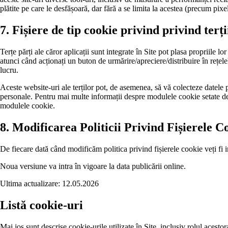
plătite pe care le desfășoară, dar fără a se limita la acestea (precum pixe
7. Fișiere de tip cookie privind privind terți
Terțe părți ale căror aplicații sunt integrate în Site pot plasa propriile 
atunci când acționați un buton de urmărire/apreciere/distribuire în rețele
lucru.
Aceste website-uri ale terților pot, de asemenea, să vă colecteze datele
personale. Pentru mai multe informații despre modulele cookie setate de we
modulele cookie.
8. Modificarea Politicii Privind Fișierele C
De fiecare dată când modificăm politica privind fișierele cookie veți fi i
Noua versiune va intra în vigoare la data publicării online.
Ultima actualizare: 12.05.2026
Listă cookie-uri
Mai jos sunt descrise cookie-urile utilizate în Site, inclusiv rolul acesto