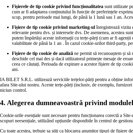
Fișierele de tip cookie privind funcționalitatea
sunt utilizate p
cum ar fi adaptarea conținutului în funcție de preferințele exprima
scop, pentru perioade mai lungi, de până la 1 lună sau 1 an. Aces
Fișiere de tip cookie privind marketing-ul
înregistrează vizita 
relevante pentru dvs. și interesele dvs. De asemenea, acestea sunt
putem împărtăși aceste informații cu terțe-părți (cum ar fi agenții
valabilitate de până la 1 an . În cazul cookie-urilor third-party, pe
Fișiere de tip cookie de analiză
ne permit să recunoaștem și să n
deschide cel mai des și dacă utilizatorul primește mesaje de eroa
ceea ce căutați. Perioada de expirare a acestor fișiere de tip cook
ani.
IA BILET S.R.L. utilizează serviciile terțelor-părți pentru a obține inform
afara Site-ului nostru. Aceste terțe-părți (inclusiv, de exemplu, furnizori
niciun control.
4. Alegerea dumneavoastră privind modulele
Cookie-urile esențiale sunt necesare pentru funcționarea corectă a Site-ul
scopuri neesențiale, utilizând opțiunile disponibile în centrul de gestio
Cu toate acestea, trebuie sa știți ca blocarea anumitor tipuri de fișiere d