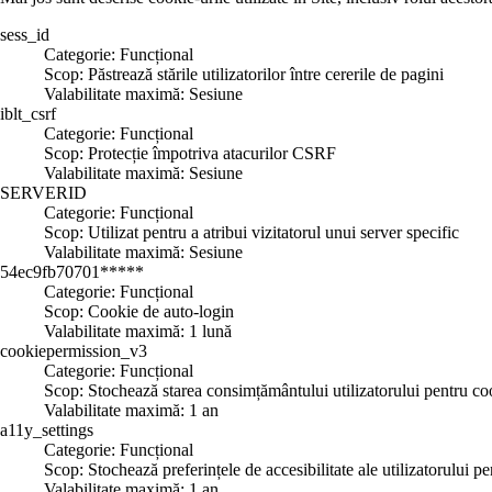
sess_id
Categorie: Funcțional
Scop: Păstrează stările utilizatorilor între cererile de pagini
Valabilitate maximă: Sesiune
iblt_csrf
Categorie: Funcțional
Scop: Protecție împotriva atacurilor CSRF
Valabilitate maximă: Sesiune
SERVERID
Categorie: Funcțional
Scop: Utilizat pentru a atribui vizitatorul unui server specific
Valabilitate maximă: Sesiune
54ec9fb70701*****
Categorie: Funcțional
Scop: Cookie de auto-login
Valabilitate maximă: 1 lună
cookiepermission_v3
Categorie: Funcțional
Scop: Stochează starea consimțământului utilizatorului pentru co
Valabilitate maximă: 1 an
a11y_settings
Categorie: Funcțional
Scop: Stochează preferințele de accesibilitate ale utilizatorului pen
Valabilitate maximă: 1 an