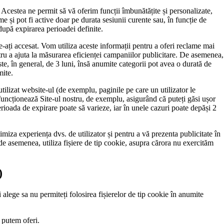
. Acestea ne permit să vă oferim funcții îmbunătățite și personalizate,
e și pot fi active doar pe durata sesiunii curente sau, în funcție de
după expirarea perioadei definite.
 le-ați accesat. Vom utiliza aceste informații pentru a oferi reclame mai
ntru a ajuta la măsurarea eficienței campaniilor publicitare. De asemenea,
ste, în general, de 3 luni, însă anumite categorii pot avea o durată de
mite.
ilizat website-ul (de exemplu, paginile pe care un utilizator le
funcționează Site-ul nostru, de exemplu, asigurând că puteți găsi ușor
erioada de expirare poate să varieze, iar în unele cazuri poate depăși 2
timiza experiența dvs. de utilizator și pentru a vă prezenta publicitate în
, de asemenea, utiliza fișiere de tip cookie, asupra cărora nu exercităm
)
i alege sa nu permiteți folosirea fișierelor de tip cookie în anumite
e putem oferi.