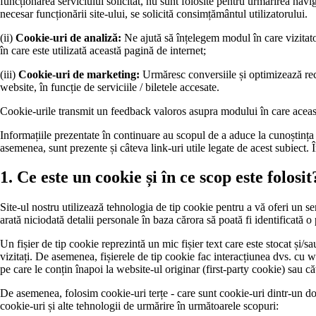
funcționarea serviciului solicitat, nu sunt folosite pentru urmărirea navi
necesar funcționării site-ului, se solicită consimțământul utilizatorului.
(ii)
Cookie-uri de analiză:
Ne ajută să înțelegem modul în care vizitatori
în care este utilizată această pagină de internet;
(iii)
Cookie-uri de marketing:
Urmăresc conversiile și optimizează recla
website, în funcție de serviciile / biletele accesate.
Cookie-urile transmit un feedback valoros asupra modului în care această
Informațiile prezentate în continuare au scopul de a aduce la cunoștința u
asemenea, sunt prezente și câteva link-uri utile legate de acest subiect. 
1. Ce este un cookie și în ce scop este folosit
Site-ul nostru utilizează tehnologia de tip cookie pentru a vă oferi un se
arată niciodată detalii personale în baza cărora să poată fi identificată o
Un fișier de tip cookie reprezintă un mic fișier text care este stocat și/
vizitați. De asemenea, fișierele de tip cookie fac interacțiunea dvs. cu w
pe care le conțin înapoi la website-ul originar (first-party cookie) sau că
De asemenea, folosim cookie-uri terțe - care sunt cookie-uri dintr-un dome
cookie-uri și alte tehnologii de urmărire în următoarele scopuri: