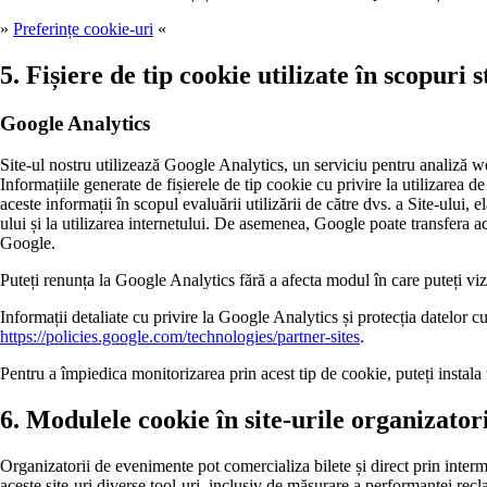
»
Preferințe cookie-uri
«
5. Fișiere de tip cookie utilizate în scopuri 
Google Analytics
Site-ul nostru utilizează Google Analytics, un serviciu pentru analiză we
Informațiile generate de fișierele de tip cookie cu privire la utilizarea 
aceste informații în scopul evaluării utilizării de către dvs. a Site-ului, 
ului și la utilizarea internetului. De asemenea, Google poate transfera ace
Google.
Puteți renunța la Google Analytics fără a afecta modul în care puteți vizi
Informații detaliate cu privire la Google Analytics și protecția datelor cu
https://policies.google.com/technologies/partner-sites
.
Pentru a împiedica monitorizarea prin acest tip de cookie, puteți instal
6. Modulele cookie în site-urile organizator
Organizatorii de evenimente pot comercializa bilete și direct prin intermed
aceste site-uri diverse tool-uri, inclusiv de măsurare a performanței rec