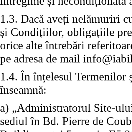
întregime și necondiționată a
1.3. Dacă aveți nelămuriri c
și Condițiilor, obligațiile p
orice alte întrebări referitoa
pe adresa de mail
info@iabil
1.4. În înțelesul Termenilor 
înseamnă:
a) „Administratorul Site-ulu
sediul în Bd. Pierre de Coube